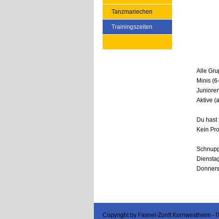
Tanzmariechen
Trainingszeiten
Alle Gr
Minis (6
Junioren
Aktive (
Du hast 
Kein Pr
Schnupp
Dienstag
Donnerst
Copyright by Fasnet-Zunft Kornwestheim - 